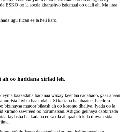
a ESKO oo la socda kharashyo isticmaal oo qaali ah. Ma jiraa
da ugu fiican ee la heli karo.
i ah oo haddana xirfad leh.
adeynta baakadaha badanaa waxay keentaa caqabado, gaar ahaan
abuurista faylka baakadaha. Si kastaba ha ahaatee, Pacdora
bixinaysa matoor bilaash ah oo koronto dhaliya. Iyada oo la
d xirfado sawireed oo horumarsan. Adigoo gelinaya cabbirrada
rtaa faylasha baakadaha ee saxda ah qaabab kala duwan sida
jinta.
loogu tafatiri karaa deegaanka si ay ugu habboonaadaan