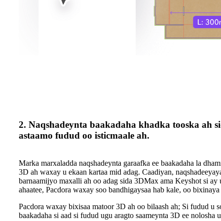
2. Naqshadeynta baakadaha khadka tooska ah si
astaamo fudud oo isticmaale ah.
Marka marxaladda naqshadeynta garaafka ee baakadaha la dham
3D ah waxay u ekaan kartaa mid adag. Caadiyan, naqshadeeya
barnaamijyo maxalli ah oo adag sida 3DMax ama Keyshot si ay 
ahaatee, Pacdora waxay soo bandhigaysaa hab kale, oo bixinaya 
Pacdora waxay bixisaa matoor 3D ah oo bilaash ah; Si fudud u s
baakadaha si aad si fudud ugu aragto saameynta 3D ee nolosha u