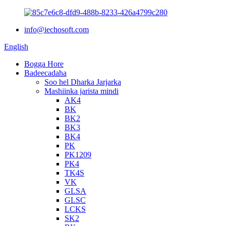
info@iechosoft.com
English
Bogga Hore
Badeecadaha
Soo hel Dharka Jarjarka
Mashiinka jarista mindi
AK4
BK
BK2
BK3
BK4
PK
PK1209
PK4
TK4S
VK
GLSA
GLSC
LCKS
SK2