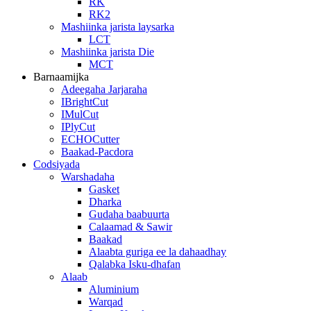
RK
RK2
Mashiinka jarista laysarka
LCT
Mashiinka jarista Die
MCT
Barnaamijka
Adeegaha Jarjaraha
IBrightCut
IMulCut
IPlyCut
ECHOCutter
Baakad-Pacdora
Codsiyada
Warshadaha
Gasket
Dharka
Gudaha baabuurta
Calaamad & Sawir
Baakad
Alaabta guriga ee la dahaadhay
Qalabka Isku-dhafan
Alaab
Aluminium
Warqad