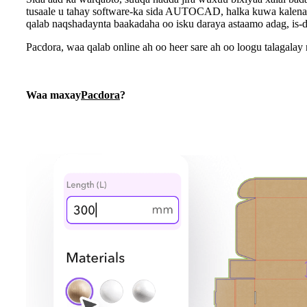
tusaale u tahay software-ka sida AUTOCAD, halka kuwa kalena a
qalab naqshadaynta baakadaha oo isku daraya astaamo adag, is-d
Pacdora, waa qalab online ah oo heer sare ah oo loogu talagalay
Waa maxay
Pacdora
?