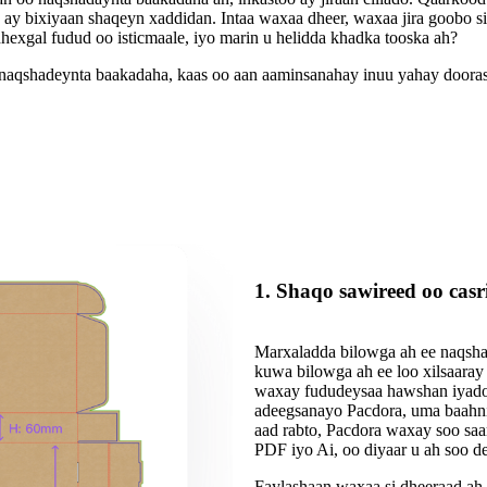
y bixiyaan shaqeyn xaddidan. Intaa waxaa dheer, waxaa jira goobo sid
hexgal fudud oo isticmaale, iyo marin u helidda khadka tooska ah?
 naqshadeynta baakadaha, kaas oo aan aaminsanahay inuu yahay doorasha
1. Shaqo sawireed oo casr
Marxaladda bilowga ah ee naqsh
kuwa bilowga ah ee loo xilsaaray 
waxay fududeysaa hawshan iyadoo 
adeegsanayo Pacdora, uma baahni
aad rabto, Pacdora waxay soo saa
PDF iyo Ai, oo diyaar u ah soo de
Faylashaan waxaa si dheeraad ah 