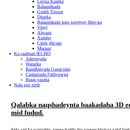
Looxa Kaarka
Balaastikada
Guddi Toosan
Dharka
Balaastikada lagu xoojiyay fiber-ka
Vinyl
Alwaax
Xumbo
Cinjir jilicsan
Maqaar
Ku saabsan IECHO
Adeegyada
Wararka
Bandhigyada Ganacsiga
Casharrada Fiidiyowga
Buug-yaraha
Nala soo xiriir
Qalabka naqshadeynta baakadaha 3D ee
mid fudud.
Sida aad ka warqabto, suuqa hadda jira wuxuu bixiyaa xalal bad