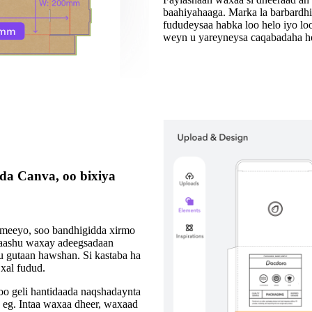
baahiyahaaga. Marka la barbardh
fududeysaa habka loo helo iyo lo
weyn u yareyneysa caqabadaha ho
da Canva, oo bixiya
meeyo, soo bandhigidda xirmo
yaashu waxay adeegsadaan
u gutaan hawshan. Si kastaba ha
xal fudud.
oo geli hantidaada naqshadaynta
 eg. Intaa waxaa dheer, waxaad