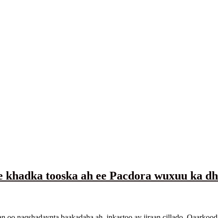
 khadka tooska ah ee Pacdora wuxuu ka d
an oo naqshadaynta baakadaha ah, inkastoo ay jiraan cillado. Qaarkoo