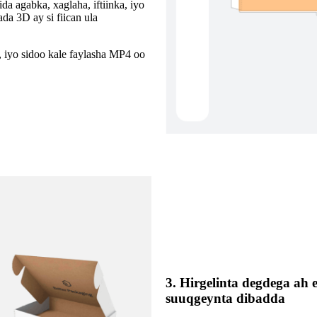
a agabka, xaglaha, iftiinka, iyo
da 3D ay si fiican ula
iyo sidoo kale faylasha MP4 oo
3. Hirgelinta degdega ah
suuqgeynta dibadda