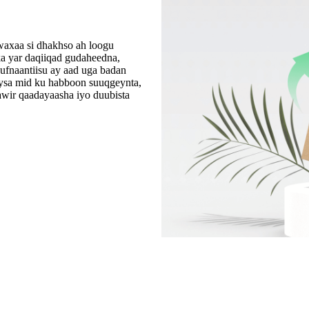
waxaa si dhakhso ah loogu
a yar daqiiqad gudaheedna,
ufnaantiisu ay aad uga badan
aysa mid ku habboon suuqgeynta,
wir qaadayaasha iyo duubista