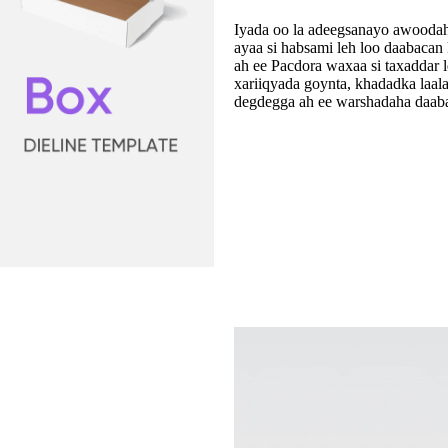
Iyada oo la adeegsanayo awoodaha
ayaa si habsami leh loo daabacan
ah ee Pacdora waxaa si taxaddar
xariiqyada goynta, khadadka laal
degdegga ah ee warshadaha daab