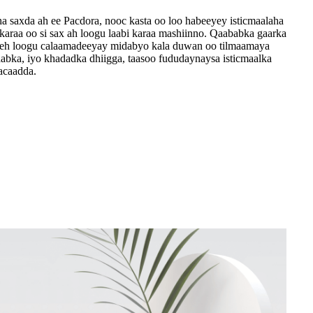
 saxda ah ee Pacdora, nooc kasta oo loo habeeyey isticmaalaha
 karaa oo si sax ah loogu laabi karaa mashiinno. Qaababka gaarka
 leh loogu calaamadeeyay midabyo kala duwan oo tilmaamaya
aabka, iyo khadadka dhiigga, taasoo fududaynaysa isticmaalka
acaadda.