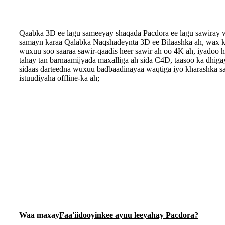
Qaabka 3D ee lagu sameeyay shaqada Pacdora ee lagu sawiray 
samayn karaa Qalabka Naqshadeynta 3D ee Bilaashka ah, wax k
wuxuu soo saaraa sawir-qaadis heer sawir ah oo 4K ah, iyadoo h
tahay tan barnaamijyada maxalliga ah sida C4D, taasoo ka dhig
sidaas darteedna wuxuu badbaadinayaa waqtiga iyo kharashka sa
istuudiyaha offline-ka ah;
Waa maxay
Faa'iidooyinkee ayuu leeyahay Pacdora?