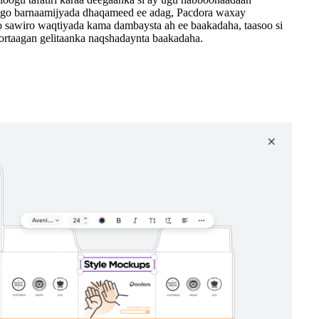
igo barnaamijyada dhaqameed ee adag, Pacdora waxay
o sawiro waqtiyada kama dambaysta ah ee baakadaha, taasoo si
rtaagan gelitaanka naqshadaynta baakadaha.