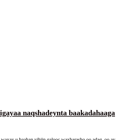
higayaa naqshadeynta baakadahaaga
d waxay u baahan yihiin qalooc waxbarasho oo adag, oo ay