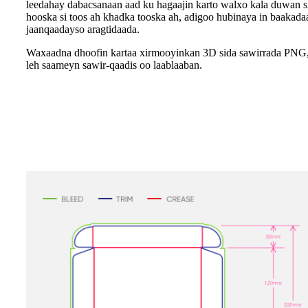
leedahay dabacsanaan aad ku hagaajin karto walxo kala duwan sid
hooska si toos ah khadka tooska ah, adigoo hubinaya in baakadaa
jaanqaadayso aragtidaada.
Waxaadna dhoofin kartaa xirmooyinkan 3D sida sawirrada PNG, 
leh saameyn sawir-qaadis oo laablaaban.