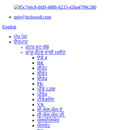
info@iechosoft.com
English
ਮੁੱਖ ਪੇਜ
ਉਤਪਾਦ
ਕਟਰ ਸੂਟ ਲੱਭੋ
ਚਾਕੂ ਕੱਟਣ ਵਾਲੀ ਮਸ਼ੀਨ
ਏਕੇ 4
BK
ਬੀਕੇ2
ਬੀਕੇ3
ਬੀਕੇ4
PK
ਪੀਕੇ 1209
ਪੀਕੇ4
ਟੀਕੇ4ਐਸ
VK
ਜੀ.ਐਲ.ਐਸ.ਏ.
ਜੀ.ਐਲ.ਐਸ.ਸੀ.
ਐਲਸੀਕੇਐਸ
ਐਸਕੇ2