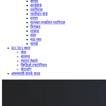
कागद
कार्डबोर्ड
प्लास्टिक
नालीदार बोर्ड
वस्त्र
फायबर-प्रबलित प्लास्टिक
विनाइल
लाकूड
फोम
मऊ रबर
चामडे
IECHO बद्दल
सेवा
बातम्या
व्यापार मेळावे
व्हिडिओ ट्यूटोरियल
कॅटलॉग
आमच्याशी संपर्क साधा