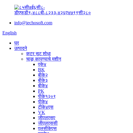
info@iechosoft.com
English
घर
उत्पादने
कटर सूट शोधा
चाकू कापण्याचे मशीन
एके४
BK
बीके२
बीके३
बीके४
PK
पीके१२०९
पीके४
टीके४एस
VK
जीएलएसए
जीएलएससी
एलसीकेएस