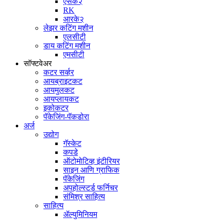
एसके२
RK
आरके२
लेझर कटिंग मशीन
एलसीटी
डाय कटिंग मशीन
एमसीटी
सॉफ्टवेअर
कटर सर्व्हर
आयब्राइटकट
आयमुलकट
आयप्लायकट
इकोकटर
पॅकेजिंग-पॅकडोरा
अर्ज
उद्योग
गॅस्केट
कपडे
ऑटोमोटिव्ह इंटीरियर
साइन आणि ग्राफिक
पॅकेजिंग
अपहोल्स्टर्ड फर्निचर
संमिश्र साहित्य
साहित्य
ॲल्युमिनियम