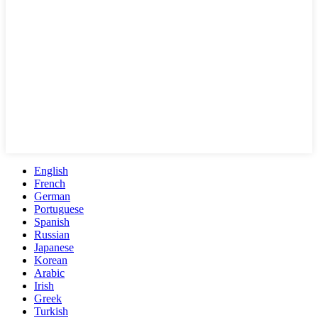
English
French
German
Portuguese
Spanish
Russian
Japanese
Korean
Arabic
Irish
Greek
Turkish