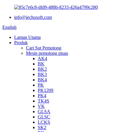
info@iechosoft.com
English
Laman Utama
Produk
Cari Sut Pemotong
Mesin pemotong pisau
AK4
BK
BK2
BK3
BK4
PK
PK1209
PK4
TK4S
VK
GLSA
GLSC
LCKS
SK2