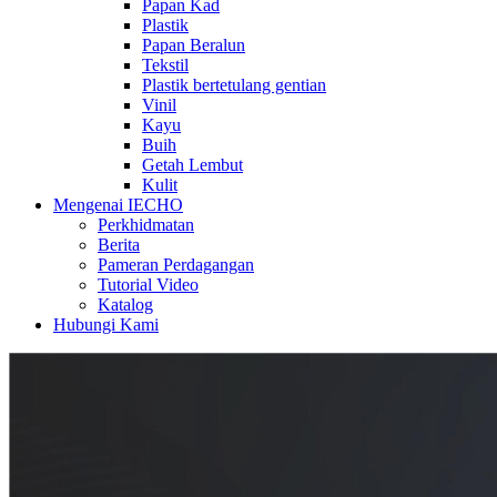
Papan Kad
Plastik
Papan Beralun
Tekstil
Plastik bertetulang gentian
Vinil
Kayu
Buih
Getah Lembut
Kulit
Mengenai IECHO
Perkhidmatan
Berita
Pameran Perdagangan
Tutorial Video
Katalog
Hubungi Kami