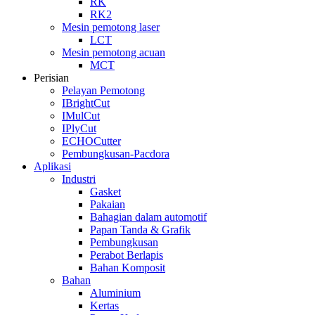
RK
RK2
Mesin pemotong laser
LCT
Mesin pemotong acuan
MCT
Perisian
Pelayan Pemotong
IBrightCut
IMulCut
IPlyCut
ECHOCutter
Pembungkusan-Pacdora
Aplikasi
Industri
Gasket
Pakaian
Bahagian dalam automotif
Papan Tanda & Grafik
Pembungkusan
Perabot Berlapis
Bahan Komposit
Bahan
Aluminium
Kertas