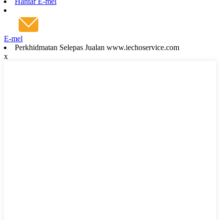
Hantar E-mel
E-mel
Perkhidmatan Selepas Jualan www.iechoservice.com
x