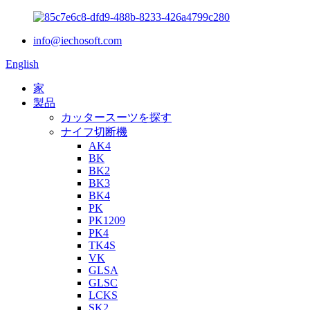
info@iechosoft.com
English
家
製品
カッタースーツを探す
ナイフ切断機
AK4
BK
BK2
BK3
BK4
PK
PK1209
PK4
TK4S
VK
GLSA
GLSC
LCKS
SK2