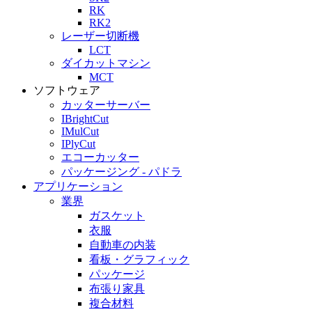
RK
RK2
レーザー切断機
LCT
ダイカットマシン
MCT
ソフトウェア
カッターサーバー
IBrightCut
IMul​​Cut
IPlyCut
エコーカッター
パッケージング - パドラ
アプリケーション
業界
ガスケット
衣服
自動車の内装
看板・グラフィック
パッケージ
布張り家具
複合材料