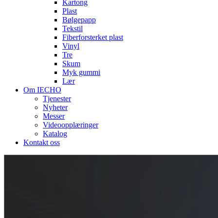
Kartong
Plast
Bølgepapp
Tekstil
Fiberforsterket plast
Vinyl
Tre
Skum
Myk gummi
Lær
Om IECHO
Tjenester
Nyheter
Messer
Videoopplæringer
Katalog
Kontakt oss