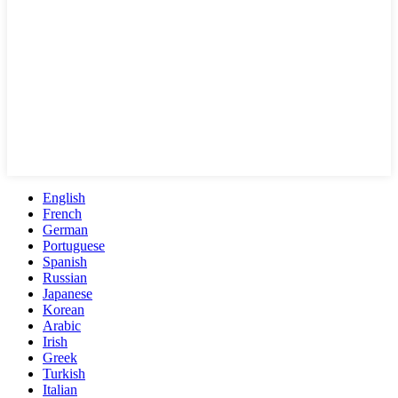
English
French
German
Portuguese
Spanish
Russian
Japanese
Korean
Arabic
Irish
Greek
Turkish
Italian