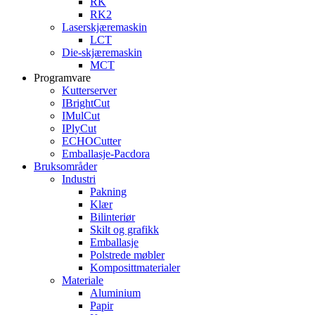
RK
RK2
Laserskjæremaskin
LCT
Die-skjæremaskin
MCT
Programvare
Kutterserver
IBrightCut
IMulCut
IPlyCut
ECHOCutter
Emballasje-Pacdora
Bruksområder
Industri
Pakning
Klær
Bilinteriør
Skilt og grafikk
Emballasje
Polstrede møbler
Komposittmaterialer
Materiale
Aluminium
Papir