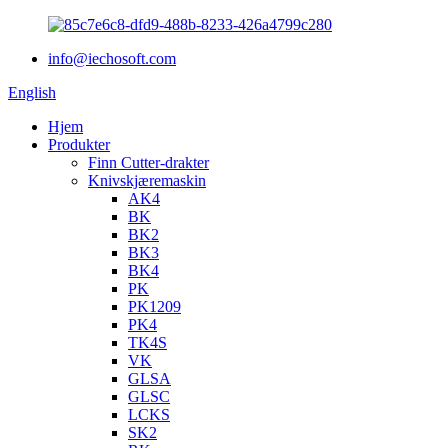
info@iechosoft.com
English
Hjem
Produkter
Finn Cutter-drakter
Knivskjæremaskin
AK4
BK
BK2
BK3
BK4
PK
PK1209
PK4
TK4S
VK
GLSA
GLSC
LCKS
SK2