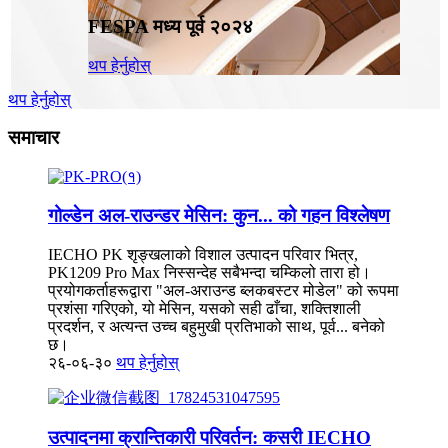
FESPA मध्य पूर्व २०२४
थप हेर्नुहोस्
थप हेर्नुहोस्
समाचार
गोल्डेन अल-राउन्डर मेसिन: कुन... को गहन विश्लेषण
IECHO PK शृङ्खलाको विशाल उत्पादन परिवार भित्र,
PK1209 Pro Max निस्सन्देह सबैभन्दा चम्किलो तारा हो।
प्रयोगकर्ताहरूद्वारा "अल-अराउन्ड ब्लकबस्टर मोडेल" को रूपमा
प्रशंसा गरिएको, यो मेसिन, यसको सही ढाँचा, शक्तिशाली
प्रदर्शन, र अत्यन्त उच्च बहुमुखी प्रतिभाको साथ, पूर्व... बनेको
छ।
२६-०६-३०
थप हेर्नुहोस्
उत्पादनमा क्रान्तिकारी परिवर्तन: कसरी IECHO