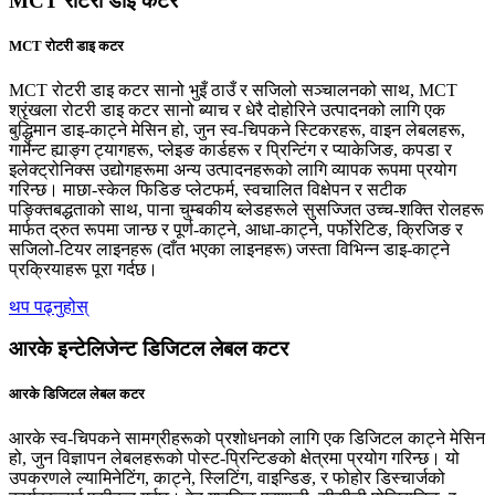
MCT रोटरी डाइ कटर
MCT रोटरी डाइ कटर
MCT रोटरी डाइ कटर सानो भुइँ ठाउँ र सजिलो सञ्चालनको साथ, MCT
श्रृंखला रोटरी डाइ कटर सानो ब्याच र धेरै दोहोरिने उत्पादनको लागि एक
बुद्धिमान डाइ-काट्ने मेसिन हो, जुन स्व-चिपकने स्टिकरहरू, वाइन लेबलहरू,
गार्मेन्ट ह्याङ्ग ट्यागहरू, प्लेइङ कार्डहरू र प्रिन्टिंग र प्याकेजिङ, कपडा र
इलेक्ट्रोनिक्स उद्योगहरूमा अन्य उत्पादनहरूको लागि व्यापक रूपमा प्रयोग
गरिन्छ। माछा-स्केल फिडिङ प्लेटफर्म, स्वचालित विक्षेपन र सटीक
पङ्क्तिबद्धताको साथ, पाना चुम्बकीय ब्लेडहरूले सुसज्जित उच्च-शक्ति रोलहरू
मार्फत द्रुत रूपमा जान्छ र पूर्ण-काट्ने, आधा-काट्ने, पर्फोरेटिङ, क्रिजिङ र
सजिलो-टियर लाइनहरू (दाँत भएका लाइनहरू) जस्ता विभिन्न डाइ-काट्ने
प्रक्रियाहरू पूरा गर्दछ।
थप पढ्नुहोस्
आरके इन्टेलिजेन्ट डिजिटल लेबल कटर
आरके डिजिटल लेबल कटर
आरके स्व-चिपकने सामग्रीहरूको प्रशोधनको लागि एक डिजिटल काट्ने मेसिन
हो, जुन विज्ञापन लेबलहरूको पोस्ट-प्रिन्टिङको क्षेत्रमा प्रयोग गरिन्छ। यो
उपकरणले ल्यामिनेटिंग, काट्ने, स्लिटिंग, वाइन्डिङ, र फोहोर डिस्चार्जको