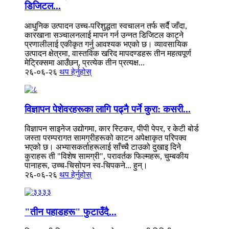
डिजिटल...
आधुनिक उत्पादन उच्च-परिशुद्धता स्वचालन तर्फ सर्दै जाँदा,
कारखाना सञ्चालनलाई मापन गर्न उन्नत डिजिटल काट्ने
प्रणालीलाई एकीकृत गर्नु आवश्यक भएको छ। व्यावसायिक
उत्पादन क्षेत्रमा, वास्तविक खरिद मापदण्डहरू तीन महत्वपूर्ण
मेट्रिक्समा आउँछन्, प्रत्येक तीन प्रत्यक्ष...
२६-०६-२६
थप हेर्नुहोस्
विज्ञापन पेशेवरहरूका लागि पढ्नै पर्ने कुरा: कसरी...
विज्ञापन साइनेज उद्योगमा, कार स्टिकर, पीपी पेपर, र केटी बोर्ड
जस्ता परम्परागत सामग्रीहरूको काटन अपेक्षाकृत परिपक्व
भएको छ। अभ्यासकर्ताहरूलाई साँच्चै टाउको दुखाइ दिने
कुराहरू ती "विशेष सामग्री", परावर्तक फिल्महरू, चुम्बकीय
पानाहरू, उच्च-चिसोपन स्व-चिपकने... हुन्।
२६-०६-२६
थप हेर्नुहोस्
"तीन पहाडहरू" फुटाउँदै...