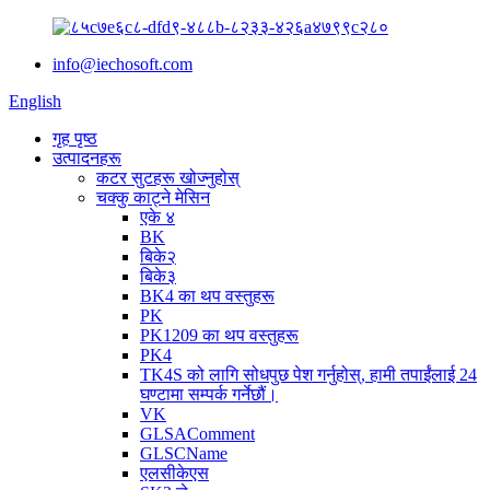
info@iechosoft.com
English
गृह पृष्ठ
उत्पादनहरू
कटर सुटहरू खोज्नुहोस्
चक्कु काट्ने मेसिन
एके ४
BK
बिके२
बिके३
BK4 का थप वस्तुहरू
PK
PK1209 का थप वस्तुहरू
PK4
TK4S को लागि सोधपुछ पेश गर्नुहोस्, हामी तपाईंलाई 24
घण्टामा सम्पर्क गर्नेछौं।
VK
GLSAComment
GLSCName
एलसीकेएस