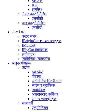
SK2 ले
RK
आरके२
लेजर काट्ने मेसिन
एलसीटी
डाइ काट्ने मेसिन
एमसीटी
सफ्टवेयर
कटर सर्भर
IBrightCut का थप वस्तुहरू
IMulCut
IPlyCut वैकल्पिक
इकोकटर
प्याकेजिङ-प्याकडोरा
अनुप्रयोगहरू
उद्योग
ग्यास्केट
पोशाक
अटोमोटिभ भित्री भाग
साइन र ग्राफिक
प्याकेजिङ
असबाबदार फर्निचर
समग्र सामग्रीहरू
सामाग्री
एल्युमिनियम