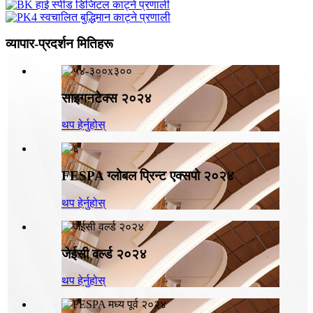
व्यापार-प्रदर्शन मितिहरू
साइगनटेक्स २०२४
थप हेर्नुहोस्
FESPA ग्लोबल प्रिन्ट एक्सपो २०२४
थप हेर्नुहोस्
जेईसी वर्ल्ड २०२४
थप हेर्नुहोस्