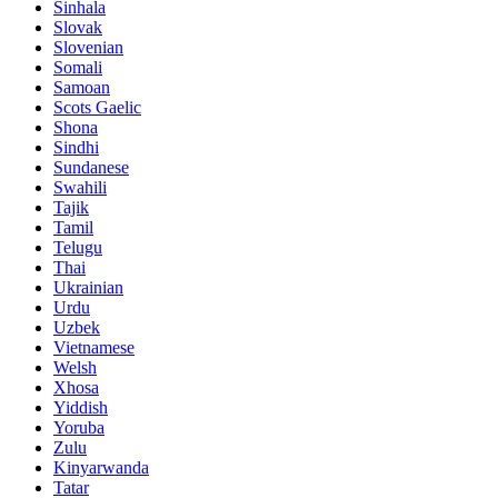
Sinhala
Slovak
Slovenian
Somali
Samoan
Scots Gaelic
Shona
Sindhi
Sundanese
Swahili
Tajik
Tamil
Telugu
Thai
Ukrainian
Urdu
Uzbek
Vietnamese
Welsh
Xhosa
Yiddish
Yoruba
Zulu
Kinyarwanda
Tatar