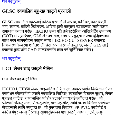
थप पढ्नुहोस्
GLSC स्वचालित बहु-तह काट्ने प्रणाली
GLSC स्वचालित बहु-प्लाई कटिङ प्रणालीले कपडा, फर्निचर, कार भित्री
भाग, सामान, बाहिरी उद्योगहरू, आदिमा ठूलो मात्रामा उत्पादनको लागि उत्तम
समाधान प्रदान गर्दछ। IECHO उच्च गति इलेक्ट्रोनिक ओसिलेटिंग उपकरण
(EOT) ले सुसज्जित, GLS ले उच्च गति, उच्च परिशुद्धता र उच्च बुद्धिमत्ताका
साथ नरम सामग्रीहरू काट्न सक्छ। IECHO CUTSERVER क्लाउड
नियन्त्रण केन्द्रमा शक्तिशाली डेटा रूपान्तरण मोड्युल छ, जसले GLS लाई
बजारमा मुख्यधारा CAD सफ्टवेयरसँग काम गर्ने सुनिश्चित गर्दछ।
थप पढ्नुहोस्
LCT लेजर डाइ-काट्ने मेसिन
LCT लेजर डाइ-काट्ने मेसिन
IECHO LCT350 लेजर डाइ-कटिङ मेसिन एक उच्च-प्रदर्शन डिजिटल लेजर
प्रशोधन प्लेटफर्म हो जसले स्वचालित फिडिङ, स्वचालित विचलन सुधार, लेजर
फ्लाइङ कटिङ, र स्वचालित फोहोर हटाउने कार्यलाई एकीकृत गर्दछ। यो
प्लेटफर्म रोल-टु-रोल, रोल-टु-शीट, पाना-टु-शीट, आदि जस्ता विभिन्न प्रशोधन
मोडहरूको लागि उपयुक्त छ। यो मुख्यतया स्टिकर, PP, PVC, कार्डबोर्ड र
कोटेड पेपर जस्ता गैर-धातु सामग्रीहरूको पूर्ण काट्ने, आधा काट्ने, उडान