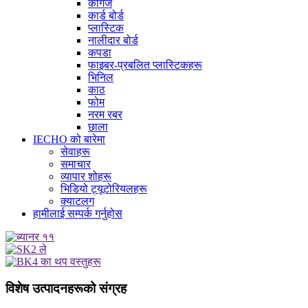
कागज
कार्ड बोर्ड
प्लास्टिक
नालीदार बोर्ड
कपडा
फाइबर-प्रबलित प्लास्टिकहरू
भिनिल
काठ
फोम
नरम रबर
छाला
IECHO को बारेमा
सेवाहरू
समाचार
व्यापार शोहरू
भिडियो ट्यूटोरियलहरू
क्याटलग
हामीलाई सम्पर्क गर्नुहोस
विशेष उत्पादनहरूको संग्रह