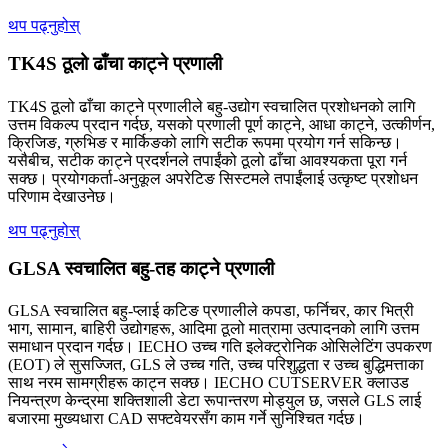
थप पढ्नुहोस्
TK4S ठूलो ढाँचा काट्ने प्रणाली
TK4S ठूलो ढाँचा काट्ने प्रणालीले बहु-उद्योग स्वचालित प्रशोधनको लागि
उत्तम विकल्प प्रदान गर्दछ, यसको प्रणाली पूर्ण काट्ने, आधा काट्ने, उत्कीर्णन,
क्रिजिङ, ग्रुभिङ र मार्किङको लागि सटीक रूपमा प्रयोग गर्न सकिन्छ।
यसैबीच, सटीक काट्ने प्रदर्शनले तपाईंको ठूलो ढाँचा आवश्यकता पूरा गर्न
सक्छ। प्रयोगकर्ता-अनुकूल अपरेटिङ सिस्टमले तपाईंलाई उत्कृष्ट प्रशोधन
परिणाम देखाउनेछ।
थप पढ्नुहोस्
GLSA स्वचालित बहु-तह काट्ने प्रणाली
GLSA स्वचालित बहु-प्लाई कटिङ प्रणालीले कपडा, फर्निचर, कार भित्री
भाग, सामान, बाहिरी उद्योगहरू, आदिमा ठूलो मात्रामा उत्पादनको लागि उत्तम
समाधान प्रदान गर्दछ। IECHO उच्च गति इलेक्ट्रोनिक ओसिलेटिंग उपकरण
(EOT) ले सुसज्जित, GLS ले उच्च गति, उच्च परिशुद्धता र उच्च बुद्धिमत्ताका
साथ नरम सामग्रीहरू काट्न सक्छ। IECHO CUTSERVER क्लाउड
नियन्त्रण केन्द्रमा शक्तिशाली डेटा रूपान्तरण मोड्युल छ, जसले GLS लाई
बजारमा मुख्यधारा CAD सफ्टवेयरसँग काम गर्ने सुनिश्चित गर्दछ।