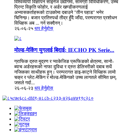
विश्वव्यापी विज्ञापन साइनेज उद्योगमा, सामग्री विविधीकरण, उच्च
प्रिन्ट विकृति फोहोर, र अर्डर खण्डीकरणलाई
अभ्यासकर्ताहरूको टाउकोमा दबाउने "तीन पहाड" भनेर
चिनिन्छ। बजार प्रतिस्पर्धा तीव्र हुँदै जाँदा, परम्परागत प्रशोधन
विधिहरू अब ... गर्न सक्दैनन्।
२६-०६-२५
थप हेर्नुहोस्
मोल्ड-मेकिंग युगलाई बिदाई: IECHO PK Serie...
ग्राफिक द्रुत मुद्रण र प्याकेजिङ प्रूफिङको क्षेत्रमा, सानो-
ब्याच अर्डरहरूको नाफा दुविधा र द्रुत डेलिभरीको दबाब सधैं
नजिकका साथीहरू हुन्। परम्परागत डाइ-काट्ने विधिहरू लामो
चक्र र प्लेट-मेकिंग र मोल्ड-मेकिंगको उच्च लागतले सीमित छन्,
जसले गर्दा...
२६-०६-२३
थप हेर्नुहोस्