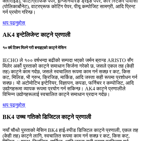
क्लोराइड), फोटोग्राफिक पेपर, इन्जिनियरिङ ड्रइङ पेपर, कार स्टिकर पीवीसी
(पोलिकार्बोनेट), वाटरप्रूफ कोटिंग पेपर, पीयू कम्पोजिट सामग्री, आदि प्रिन्ट
गर्न प्रयोग गरिन्छ।
थप पढ्नुहोस्
AK4 इन्टेलिजेन्ट काट्ने प्रणाली
१० वर्ष टिक्न मिल्ने गरी बनाइएको काट्ने मेसिन
IECHO ले १०० वर्षभन्दा बढीको सम्पदा भएको जर्मन ब्रान्ड ARISTO सँग
मिलेर अर्को पुस्ताको काट्ने समाधान सिर्जना गरेको छ, जसले एकल तह (केही
तह) काट्ने काम गर्दछ, जसले स्वचालित रूपमा काम गर्न सक्छ र कट, किस
कट, मिलिङ, भी ग्रुभ, क्रिजिङ, मार्किङ, आदि जस्ता सही रूपमा प्रशोधन गर्न
सक्छ। यो अटोमोटिभ इन्टेरियर, विज्ञापन, कपडा, फर्निचर र कम्पोजिट, आदि
उद्योगहरूमा व्यापक रूपमा प्रयोग गर्न सकिन्छ। AK4 काट्ने प्रणालीले
विभिन्न उद्योगहरूलाई स्वचालित काट्ने समाधान प्रदान गर्दछ।
थप पढ्नुहोस्
BK4 उच्च गतिको डिजिटल काट्ने प्रणाली
नयाँ चौथो पुस्ताको मेसिन BK4 हाई-स्पीड डिजिटल काट्ने प्रणाली, एकल तह
(केही तह) काट्ने लागि, स्वचालित रूपमा काम गर्न सक्छ र कट, किस कट,