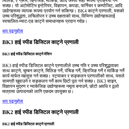
मिलिङ, v ग्रूभ, क्रिजिङ, मार्किङ, आदि जस्ता सही रूपमा प्रक्रिया गर्न
सक्छ। यो अटोमोटिभ इन्टेरियर, विज्ञापन, कपडा, फर्निचर र कम्पोजिट, आदि
उद्योगहरूमा व्यापक रूपमा प्रयोग गर्न सकिन्छ। BK4 काट्ने प्रणाली, यसको
उच्च परिशुद्धता, लचिलोपन र उच्च दक्षताको साथ, विभिन्न उद्योगहरूलाई
स्वचालित-म्याट-एड काट्ने समाधानहरू प्रदान गर्दछ।
थप पढ्नुहोस्
BK3 हाई स्पीड डिजिटल काट्ने प्रणाली
BK3 हाई स्पीड डिजिटल काट्ने मेसिन
BK3 हाई स्पीड डिजिटल काट्ने प्रणालीले उच्च गति र उच्च परिशुद्धताका
साथ काट्ने, चुम्बन काट्ने, मिलिङ गर्ने, पंचिङ गर्ने, क्रिजिङ गर्ने र मार्किङ गर्ने
कार्य मार्फत महसुस गर्न सक्छ। स्ट्याकर र सङ्कलन प्रणालीको साथ, यसले
सामग्री खुवाउने र सङ्कलन गर्ने काम छिटो पूरा गर्न सक्छ। BK3 साइन,
विज्ञापन मुद्रण र प्याकेजिङ उद्योगहरूमा नमूना बनाउने, छोटो अवधि र ठूलो
मात्रामा उत्पादनको लागि एकदम उपयुक्त छ।
थप पढ्नुहोस्
BK2 हाई स्पीड डिजिटल काट्ने प्रणाली
BK2 हाई स्पीड डिजिटल काट्ने प्रणाली