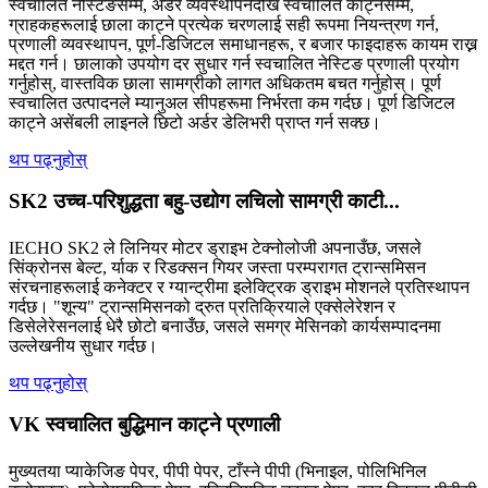
स्वचालित नेस्टिङसम्म, अर्डर व्यवस्थापनदेखि स्वचालित काट्नेसम्म,
ग्राहकहरूलाई छाला काट्ने प्रत्येक चरणलाई सही रूपमा नियन्त्रण गर्न,
प्रणाली व्यवस्थापन, पूर्ण-डिजिटल समाधानहरू, र बजार फाइदाहरू कायम राख्न
मद्दत गर्न। छालाको उपयोग दर सुधार गर्न स्वचालित नेस्टिङ प्रणाली प्रयोग
गर्नुहोस्, वास्तविक छाला सामग्रीको लागत अधिकतम बचत गर्नुहोस्। पूर्ण
स्वचालित उत्पादनले म्यानुअल सीपहरूमा निर्भरता कम गर्दछ। पूर्ण डिजिटल
काट्ने असेंबली लाइनले छिटो अर्डर डेलिभरी प्राप्त गर्न सक्छ।
थप पढ्नुहोस्
SK2 उच्च-परिशुद्धता बहु-उद्योग लचिलो सामग्री काटी...
IECHO SK2 ले लिनियर मोटर ड्राइभ टेक्नोलोजी अपनाउँछ, जसले
सिंक्रोनस बेल्ट, र्याक र रिडक्सन गियर जस्ता परम्परागत ट्रान्समिसन
संरचनाहरूलाई कनेक्टर र ग्यान्ट्रीमा इलेक्ट्रिक ड्राइभ मोशनले प्रतिस्थापन
गर्दछ। "शून्य" ट्रान्समिसनको द्रुत प्रतिक्रियाले एक्सेलेरेशन र
डिसेलेरेसनलाई धेरै छोटो बनाउँछ, जसले समग्र मेसिनको कार्यसम्पादनमा
उल्लेखनीय सुधार गर्दछ।
थप पढ्नुहोस्
VK स्वचालित बुद्धिमान काट्ने प्रणाली
मुख्यतया प्याकेजिङ पेपर, पीपी पेपर, टाँस्ने पीपी (भिनाइल, पोलिभिनिल