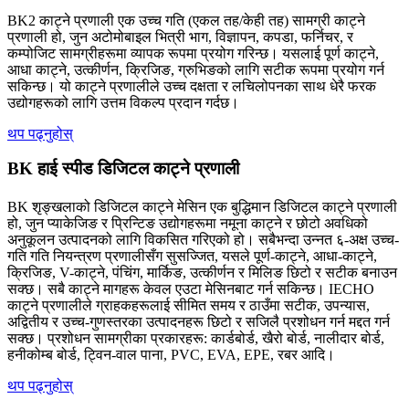
BK2 काट्ने प्रणाली एक उच्च गति (एकल तह/केही तह) सामग्री काट्ने
प्रणाली हो, जुन अटोमोबाइल भित्री भाग, विज्ञापन, कपडा, फर्निचर, र
कम्पोजिट सामग्रीहरूमा व्यापक रूपमा प्रयोग गरिन्छ। यसलाई पूर्ण काट्ने,
आधा काट्ने, उत्कीर्णन, क्रिजिङ, ग्रुभिङको लागि सटीक रूपमा प्रयोग गर्न
सकिन्छ। यो काट्ने प्रणालीले उच्च दक्षता र लचिलोपनका साथ धेरै फरक
उद्योगहरूको लागि उत्तम विकल्प प्रदान गर्दछ।
थप पढ्नुहोस्
BK हाई स्पीड डिजिटल काट्ने प्रणाली
BK शृङ्खलाको डिजिटल काट्ने मेसिन एक बुद्धिमान डिजिटल काट्ने प्रणाली
हो, जुन प्याकेजिङ र प्रिन्टिङ उद्योगहरूमा नमूना काट्ने र छोटो अवधिको
अनुकूलन उत्पादनको लागि विकसित गरिएको हो। सबैभन्दा उन्नत ६-अक्ष उच्च-
गति गति नियन्त्रण प्रणालीसँग सुसज्जित, यसले पूर्ण-काट्ने, आधा-काट्ने,
क्रिजिङ, V-काट्ने, पंचिंग, मार्किङ, उत्कीर्णन र मिलिङ छिटो र सटीक बनाउन
सक्छ। सबै काट्ने मागहरू केवल एउटा मेसिनबाट गर्न सकिन्छ। IECHO
काट्ने प्रणालीले ग्राहकहरूलाई सीमित समय र ठाउँमा सटीक, उपन्यास,
अद्वितीय र उच्च-गुणस्तरका उत्पादनहरू छिटो र सजिलै प्रशोधन गर्न मद्दत गर्न
सक्छ। प्रशोधन सामग्रीका प्रकारहरू: कार्डबोर्ड, खैरो बोर्ड, नालीदार बोर्ड,
हनीकोम्ब बोर्ड, ट्विन-वाल पाना, PVC, EVA, EPE, रबर आदि।
थप पढ्नुहोस्