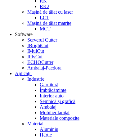
RK
RK2
Mașină de tăiat cu laser
LCT
Mașină de tăiat matrițe
MCT
Software
Serverul Cutter
IBrightCut
IMulCut
IPlyCut
ECHOCutter
Ambalaj-Pacdora
Aplicații
Industrie
Garnitură
Îmbrăcăminte
Interior auto
Semnică și grafică
Ambalaj
Mobilier tapițat
Materiale compozite
Material
Aluminiu
Hârtie