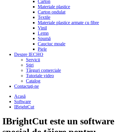
Carton
Materiale plastice
Carton ondulat
Textile
Materiale plastice armate cu fibre
Vinil
Lemn
Spumă
Cauciuc moale
Piele
Despre IECHO
Servicii
Ştiri
Târguri comerciale
Tutoriale video
Catalog
Contactaţi-ne
Acasă
Software
IBrightCut
IBrightCut este un software