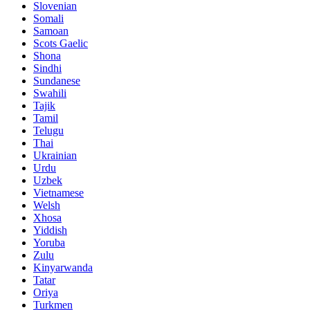
Slovenian
Somali
Samoan
Scots Gaelic
Shona
Sindhi
Sundanese
Swahili
Tajik
Tamil
Telugu
Thai
Ukrainian
Urdu
Uzbek
Vietnamese
Welsh
Xhosa
Yiddish
Yoruba
Zulu
Kinyarwanda
Tatar
Oriya
Turkmen