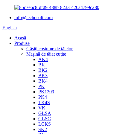
info@iechosoft.com
English
Acasă
Produse
Găsiți costume de tăietor
Mașină de tăiat cuțite
AK4
BK
BK2
BK3
BK4
PK
PK1209
PK4
TK4S
VK
GLSA
GLSC
LCKS
SK2