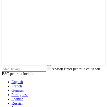
Apăsați Enter pentru a căuta sau
ESC pentru a închide
English
French
German
Portuguese
Spanish
Russian