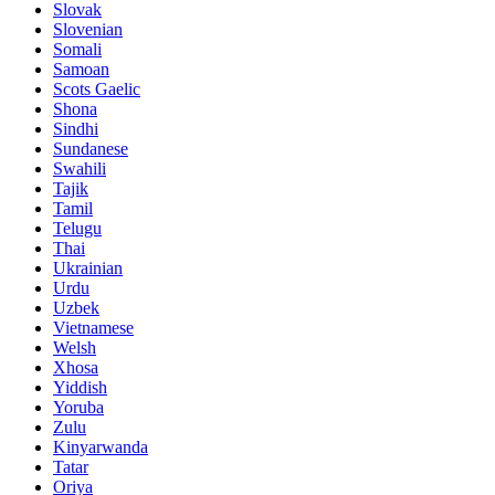
Slovak
Slovenian
Somali
Samoan
Scots Gaelic
Shona
Sindhi
Sundanese
Swahili
Tajik
Tamil
Telugu
Thai
Ukrainian
Urdu
Uzbek
Vietnamese
Welsh
Xhosa
Yiddish
Yoruba
Zulu
Kinyarwanda
Tatar
Oriya