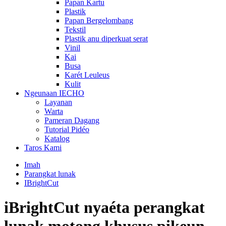
Papan Kartu
Plastik
Papan Bergelombang
Tekstil
Plastik anu diperkuat serat
Vinil
Kai
Busa
Karét Leuleus
Kulit
Ngeunaan IECHO
Layanan
Warta
Pameran Dagang
Tutorial Pidéo
Katalog
Taros Kami
Imah
Parangkat lunak
IBrightCut
iBrightCut nyaéta perangkat