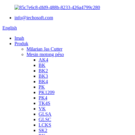
info@iechosoft.com
English
Imah
Produk
Milarian Jas Cutter
Mesin motong péso
AK4
BK
BK2
BK3
BK4
PK
PK1209
PK4
TK4S
VK
GLSA
GLSC
LCKS
SK2