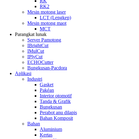
RK
RK2
Mesin motong laser
LCT (Lengkep)
Mesin motong maot
MCT
Parangkat lunak
Server Pamotong
IBrightCut
IMulCut
IPlyCut
ECHOCutter
Bungkusan-Pacdora
Aplikasi
Industri
Gasket
Pakéan
Interior otomotif
Tanda & Grafik
Bungkusan
Perabot anu dilapis
Bahan Komposit
Bahan
Aluminium
Kertas