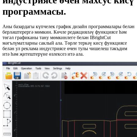
индустриясе өчен махсус кисү
программасы.
Аны базардагы күпчелек график дизайн программалары белән
берләштерергә мөмкин. Көчле редакцияләү функциясе һәм
төгәл графиканы тану мөмкинлеге белән IBrightCut
мәгълүматларны саклый ала. Төрле теркәү кисү функциясе
белән ул реклама индустриясе өчен тулы чишелеш тәкъдим
итә һәм җитештерүне өзлексез итә ала.