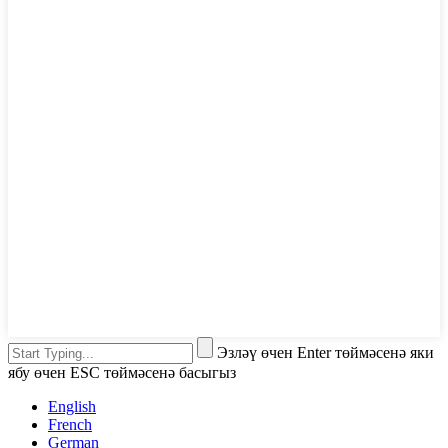
Эзләү өчен Enter төймәсенә яки
ябу өчен ESC төймәсенә басыгыз
English
French
German