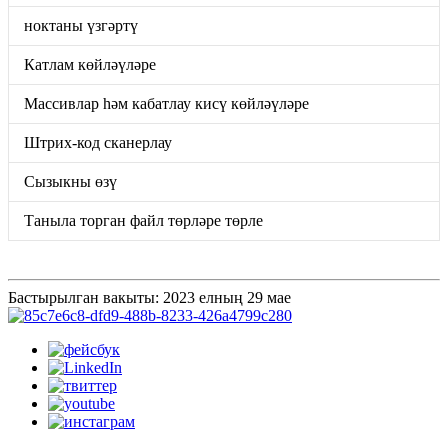
ноктаны үзгәртү
Катлам көйләүләре
Массивлар һәм кабатлау кисү көйләүләре
Штрих-код сканерлау
Сызыкны өзү
Таныла торган файл төрләре төрле
Бастырылган вакыты: 2023 елның 29 мае