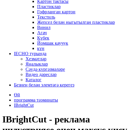
Картон тактасы
Пластиклар
Гофрланган картон
Текстиль
Җепсел белән ныгытылган пластиклар
Винил
Агач
Күбек
Йомшак каучук
күн
IECHO турында
Хезмәтләр
Яңалыклар
Сәүдә күргәзмәләре
Видео дәресләр
Каталог
Безнең белән элемтәгә керегез
Өй
программа тәэминаты
IBrightCut
IBrightCut - реклама