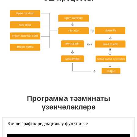
Программа тәэминаты
үзенчәлекләре
Көчле график редакцияләү функциясе