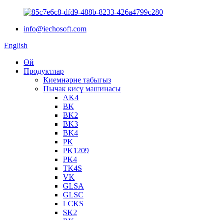
info@iechosoft.com
English
Өй
Продуктлар
Киемнәрне табыгыз
Пычак кисү машинасы
AK4
BK
BK2
BK3
BK4
PK
PK1209
PK4
TK4S
VK
GLSA
GLSC
LCKS
SK2