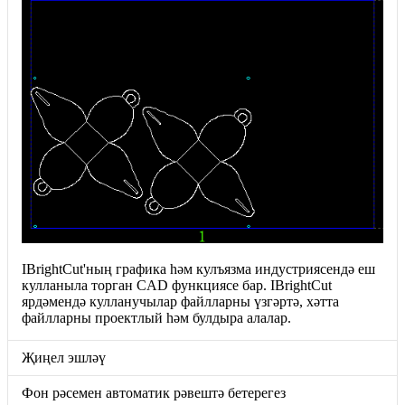
IBrightCut'ның графика һәм кулъязма индустриясендә еш
кулланыла торган CAD функциясе бар. IBrightCut
ярдәмендә кулланучылар файлларны үзгәртә, хәтта
файлларны проектлый һәм булдыра алалар.
Җиңел эшләү
Фон рәсемен автоматик рәвештә бетерегез