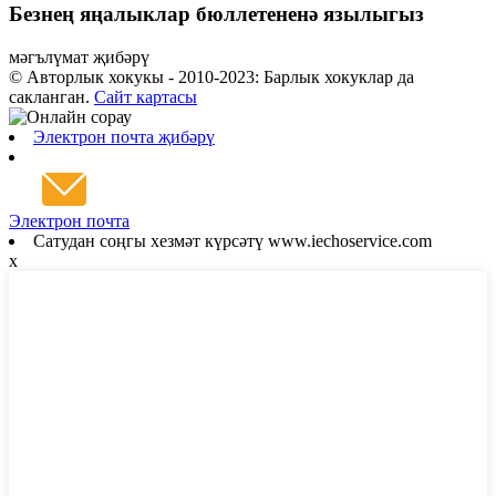
Безнең яңалыклар бюллетененә язылыгыз
мәгълүмат җибәрү
© Авторлык хокукы - 2010-2023: Барлык хокуклар да
сакланган.
Сайт картасы
Электрон почта җибәрү
Электрон почта
Сатудан соңгы хезмәт күрсәтү www.iechoservice.com
x