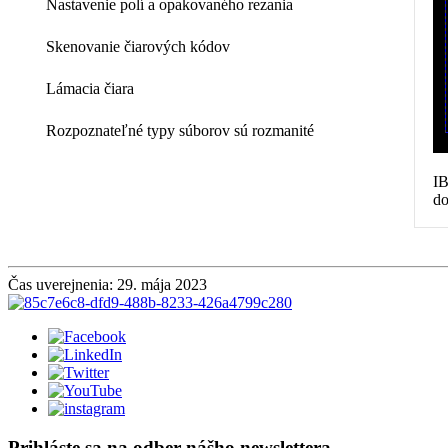
Nastavenie polí a opakovaného rezania
Skenovanie čiarových kódov
Lámacia čiara
Rozpoznateľné typy súborov sú rozmanité
IB
do
Čas uverejnenia: 29. mája 2023
Prihláste sa na odber nášho newslettera