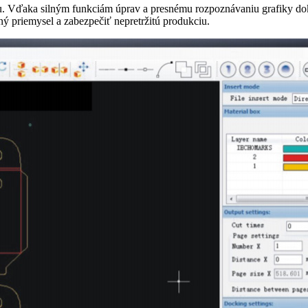
u. Vďaka silným funkciám úprav a presnému rozpoznávaniu grafiky dok
ý priemysel a zabezpečiť nepretržitú produkciu.