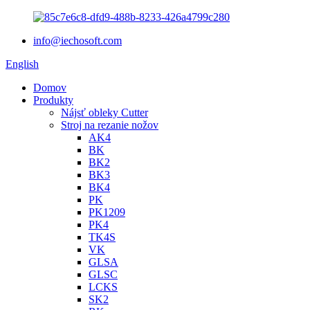
info@iechosoft.com
English
Domov
Produkty
Nájsť obleky Cutter
Stroj na rezanie nožov
AK4
BK
BK2
BK3
BK4
PK
PK1209
PK4
TK4S
VK
GLSA
GLSC
LCKS
SK2