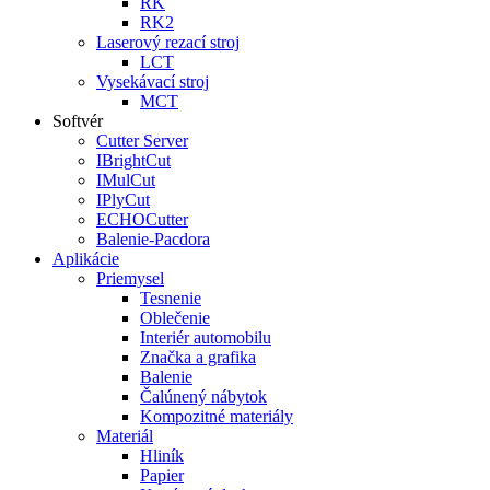
RK
RK2
Laserový rezací stroj
LCT
Vysekávací stroj
MCT
Softvér
Cutter Server
IBrightCut
IMulCut
IPlyCut
ECHOCutter
Balenie-Pacdora
Aplikácie
Priemysel
Tesnenie
Oblečenie
Interiér automobilu
Značka a grafika
Balenie
Čalúnený nábytok
Kompozitné materiály
Materiál
Hliník
Papier