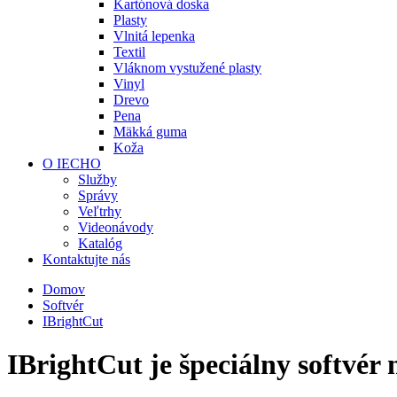
Kartónová doska
Plasty
Vlnitá lepenka
Textil
Vláknom vystužené plasty
Vinyl
Drevo
Pena
Mäkká guma
Koža
O IECHO
Služby
Správy
Veľtrhy
Videonávody
Katalóg
Kontaktujte nás
Domov
Softvér
IBrightCut
IBrightCut je špeciálny softvér