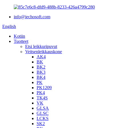
info@iechosoft.com
English
Kotiin
Tuotteet
Etsi leikkuripuvut
Veitsenleikkauskone
AK4
BK
BK2
BK3
BK4
PK
PK1209
PK4
TK4S
VK
GLSA
GLSC
LCKS
SK2