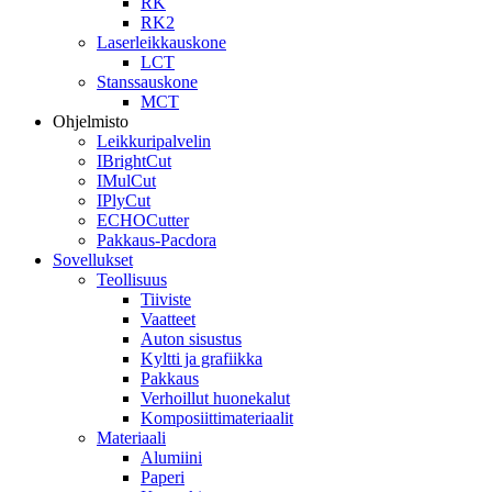
RK
RK2
Laserleikkauskone
LCT
Stanssauskone
MCT
Ohjelmisto
Leikkuripalvelin
IBrightCut
IMulCut
IPlyCut
ECHOCutter
Pakkaus-Pacdora
Sovellukset
Teollisuus
Tiiviste
Vaatteet
Auton sisustus
Kyltti ja grafiikka
Pakkaus
Verhoillut huonekalut
Komposiittimateriaalit
Materiaali
Alumiini
Paperi