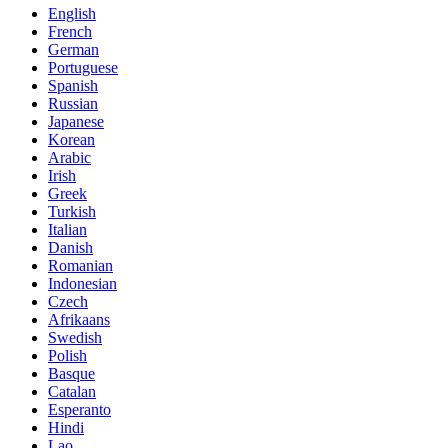
English
French
German
Portuguese
Spanish
Russian
Japanese
Korean
Arabic
Irish
Greek
Turkish
Italian
Danish
Romanian
Indonesian
Czech
Afrikaans
Swedish
Polish
Basque
Catalan
Esperanto
Hindi
Lao