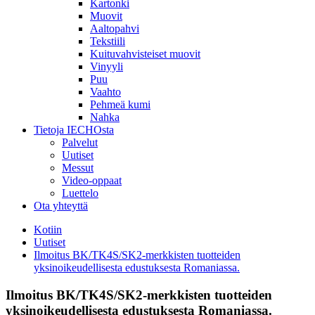
Kartonki
Muovit
Aaltopahvi
Tekstiili
Kuituvahvisteiset muovit
Vinyyli
Puu
Vaahto
Pehmeä kumi
Nahka
Tietoja IECHOsta
Palvelut
Uutiset
Messut
Video-oppaat
Luettelo
Ota yhteyttä
Kotiin
Uutiset
Ilmoitus BK/TK4S/SK2-merkkisten tuotteiden
yksinoikeudellisesta edustuksesta Romaniassa.
Ilmoitus BK/TK4S/SK2-merkkisten tuotteiden
yksinoikeudellisesta edustuksesta Romaniassa.