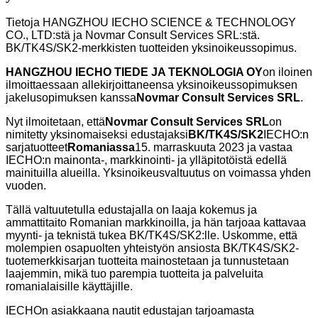
Tietoja HANGZHOU IECHO SCIENCE & TECHNOLOGY
CO., LTD:stä ja Novmar Consult Services SRL:stä.
BK/TK4S/SK2-merkkisten tuotteiden yksinoikeussopimus.
HANGZHOU IECHO TIEDE JA TEKNOLOGIA OY
on iloinen
ilmoittaessaan allekirjoittaneensa yksinoikeussopimuksen
jakelusopimuksen kanssa
Novmar Consult Services SRL
.
Nyt ilmoitetaan, että
Novmar Consult Services SRL
on
nimitetty yksinomaiseksi edustajaksi
BK/TK4S/SK2
IECHO:n
sarjatuotteet
Romaniassa
15. marraskuuta 2023 ja vastaa
IECHO:n mainonta-, markkinointi- ja ylläpitotöistä edellä
mainituilla alueilla. Yksinoikeusvaltuutus on voimassa yhden
vuoden.
Tällä valtuutetulla edustajalla on laaja kokemus ja
ammattitaito Romanian markkinoilla, ja hän tarjoaa kattavaa
myynti- ja teknistä tukea BK/TK4S/SK2:lle. Uskomme, että
molempien osapuolten yhteistyön ansiosta BK/TK4S/SK2-
tuotemerkkisarjan tuotteita mainostetaan ja tunnustetaan
laajemmin, mikä tuo parempia tuotteita ja palveluita
romanialaisille käyttäjille.
IECHOn asiakkaana nautit edustajan tarjoamasta