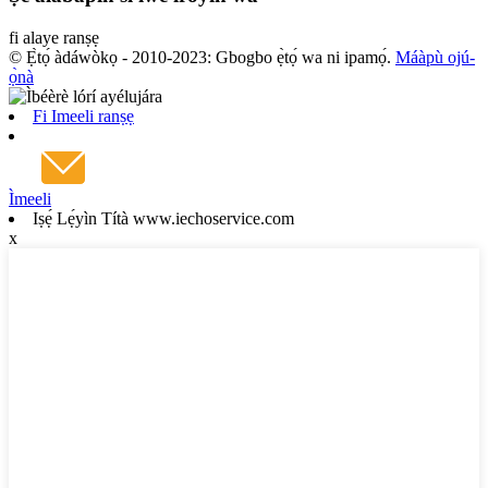
fi alaye ranṣẹ
© Ẹ̀tọ́ àdáwòkọ - 2010-2023: Gbogbo ẹ̀tọ́ wa ni ipamọ́.
Máàpù ojú-
ọ̀nà
Fi Imeeli ranṣẹ
Ìmeeli
Iṣẹ́ Lẹ́yìn Títà www.iechoservice.com
x