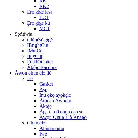
RK
RK2
Ẹrọ gige lesa
LCT
Ẹrọ gige kú
MCT
Sọfitiwia
Olùpèsè gígé
IBrightCut
IMulCut
IPlyCut
ECHOCutter
Àkójọ-Pacdora
Àwọn ohun èlò ìlò
Iṣẹ́
Gasket
Aṣọ
Inu ọkọ ayọkẹlẹ
Àmì àti Àwòrán
Àkójọ
Àga tí a fi ohun ọ̀ṣọ́ ṣe
Àwọn Ohun Èlò Àpapọ̀
Ohun èlò
Aluminiomu
Ìwé