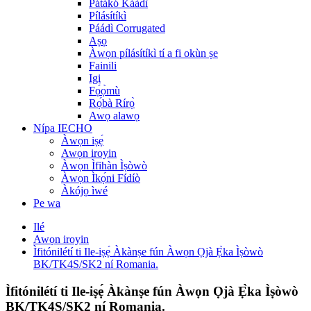
Pátákó Káàdì
Pílásítíkì
Páádì Corrugated
Aṣọ
Àwọn pílásítíkì tí a fi okùn ṣe
Fainili
Igi
Fọ́ọ̀mù
Rọ́bà Rírọ̀
Awọ alawọ
Nípa IECHO
Àwọn iṣẹ́
Awọn iroyin
Àwọn Ìfihàn Ìṣòwò
Àwọn Ìkọ́ni Fídíò
Àkójọ ìwé
Pe wa
Ilé
Awọn iroyin
Ìfitónilétí ti Ile-iṣẹ́ Àkànṣe fún Àwọn Ọjà Ẹ̀ka Ìṣòwò
BK/TK4S/SK2 ní Romania.
Ìfitónilétí ti Ile-iṣẹ́ Àkànṣe fún Àwọn Ọjà Ẹ̀ka Ìṣòwò
BK/TK4S/SK2 ní Romania.