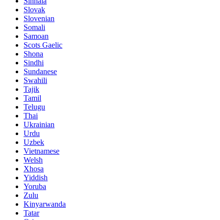
Sinhala
Slovak
Slovenian
Somali
Samoan
Scots Gaelic
Shona
Sindhi
Sundanese
Swahili
Tajik
Tamil
Telugu
Thai
Ukrainian
Urdu
Uzbek
Vietnamese
Welsh
Xhosa
Yiddish
Yoruba
Zulu
Kinyarwanda
Tatar