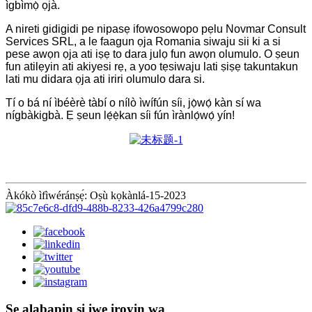
ìgbìmọ̀ ọjà.
A nireti gidigidi pe nipasẹ ifowosowopo pẹlu Novmar Consult
Services SRL, a le faagun ọja Romania siwaju sii ki a si
pese awọn ọja ati iṣẹ to dara julọ fun awọn olumulo. O ṣeun
fun atilẹyin ati akiyesi rẹ, a yoo tẹsiwaju lati ṣiṣẹ takuntakun
lati mu didara ọja ati iriri olumulo dara si.
Tí o bá ní ìbéèrè tàbí o nílò ìwífún síi, jọ̀wọ́ kàn sí wa
nígbàkigbà. Ẹ ṣeun lẹ́ẹ̀kan síi fún ìrànlọ́wọ́ yín!
Àkókò ìfìwéránṣẹ́: Oṣù kọkànlá-15-2023
Ṣe alabapin si iwe iroyin wa