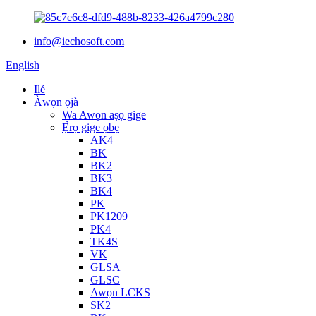
info@iechosoft.com
English
Ilé
Àwọn ọjà
Wa Awọn aṣọ gige
Ẹ̀rọ gige ọbẹ
AK4
BK
BK2
BK3
BK4
PK
PK1209
PK4
TK4S
VK
GLSA
GLSC
Awọn LCKS
SK2