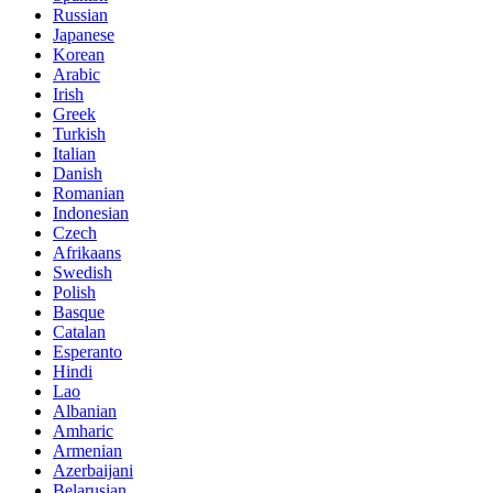
Russian
Japanese
Korean
Arabic
Irish
Greek
Turkish
Italian
Danish
Romanian
Indonesian
Czech
Afrikaans
Swedish
Polish
Basque
Catalan
Esperanto
Hindi
Lao
Albanian
Amharic
Armenian
Azerbaijani
Belarusian