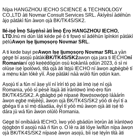
Nípa HANGZHOU IECHO SCIENCE & TECHNOLOGY
CO.,LTD àti Novmar Consult Services SRL. Àkíyèsí àdéhùn
àjọ pàtàkì fún àwọn ọjà BK/TK4S/SK2.
Ilé-iṣẹ́ Ìmọ̀ Sáyẹ́ǹsì àti Ìmọ̀ Ẹ̀rọ HANGZHOU IECHO,
LTD.
Inú mi dùn láti kéde pé ó ti fọwọ́ sí àdéhùn ìpínkiri pàtàkì
pẹ̀lú
Awọn Iṣẹ Ijumọsọrọ Novmar SRL
.
A ti kede bayi pe
Awọn Iṣẹ Ijumọsọrọ Novmar SRL
a yàn
gẹ́gẹ́ bí aṣojú pàtàkì
BK/TK4S/SK2
awọn ọja jara ti IECHO
ní
Romania
ní ọjọ́ kẹẹ̀ẹ́dógún oṣù kọkànlá ọdún 2023, ó sì ni
olùṣe iṣẹ́ ìpolówó, títà ọjà àti ìtọ́jú IECHO ní àwọn agbègbè tí
a mẹ́nu kàn lókè yìí. Àṣẹ pàtàkì náà wúlò fún ọdún kan.
Aṣojú tí a fún ní àṣẹ yìí ní ìrírí tó pọ̀ àti ìmọ̀ iṣẹ́ ní ọjà
Romania, yóò sì pèsè ìtajà àti ìrànlọ́wọ́ ìmọ̀-ẹ̀rọ fún
BK/TK4S/SK2. A gbàgbọ́ pé nípasẹ̀ ìfọwọ́sowọ́pọ̀ láàárín
àwọn ẹgbẹ́ méjèèjì, àwọn ọjà BK/TK4S/SK2 yóò di èyí tí a
gbéga tí a sì mọ̀ dáadáa, èyí tí yóò mú àwọn ọjà àti iṣẹ́ tó
dára jù wá fún àwọn olùlò Romania.
Gẹ́gẹ́ bí oníbàárà IECHO, ìwọ yóò gbádùn ìrọ̀rùn àti ìrànlọ́wọ́
ọ̀jọ̀gbọ́n tí aṣojú náà ń fún ọ. O lè ra àti lóye ìwífún nípa àwọn
ọjà BK/TK4S/SK2 nípasẹ̀ àwọn aṣojú, bíi iṣẹ́ lẹ́yìn títà àti