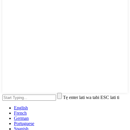
Tẹ enter lati wa tabi ESC lati ti
English
French
German
Portuguese
Spanish