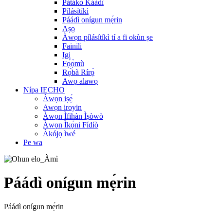
Pátákó Káàdì
Pílásítíkì
Páádì onígun mẹ́rin
Aṣọ
Àwọn pílásítíkì tí a fi okùn ṣe
Fainili
Igi
Fọ́ọ̀mù
Rọ́bà Rírọ̀
Awọ alawọ
Nípa IECHO
Àwọn iṣẹ́
Awọn iroyin
Àwọn Ìfihàn Ìṣòwò
Àwọn Ìkọ́ni Fídíò
Àkójọ ìwé
Pe wa
Páádì onígun mẹ́rin
Páádì onígun mẹ́rin