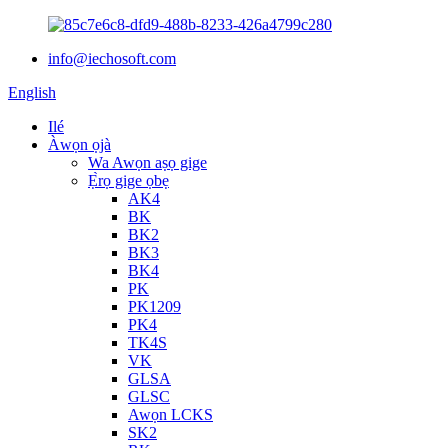
info@iechosoft.com
English
Ilé
Àwọn ọjà
Wa Awọn aṣọ gige
Ẹ̀rọ gige ọbẹ
AK4
BK
BK2
BK3
BK4
PK
PK1209
PK4
TK4S
VK
GLSA
GLSC
Awọn LCKS
SK2