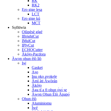
RK
RK2
Ẹrọ gige lesa
LCT
Ẹrọ gige kú
MCT
Sọfitiwia
Olùpèsè gígé
IBrightCut
IMulCut
IPlyCut
ECHOCutter
Àkójọ-Pacdora
Àwọn ohun èlò ìlò
Iṣẹ́
Gasket
Aṣọ
Inu ọkọ ayọkẹlẹ
Àmì àti Àwòrán
Àkójọ
Àga tí a fi ohun ọ̀ṣọ́ ṣe
Àwọn Ohun Èlò Àpapọ̀
Ohun èlò
Aluminiomu
Ìwé