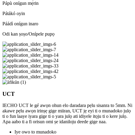
Pápù onígun mẹ́rin
Pátákó oyin
Páádì onígun inaro
Odi kan ṣoṣo/Onípele pupọ
UCT
IECHO UCT le gé awọn ohun elo daradara pẹlu sisanra to 5mm. Ni
akawe pẹlu awọn irinṣẹ gige miiran, UCT jẹ eyi ti o munadoko julọ
ti o fun laaye iyara gige ti o yara julọ ati idiyele itọju ti o kere julọ.
Apa aabo ti a fi orisun omi ṣe idaniloju deede gige naa.
Iye owo to munadoko