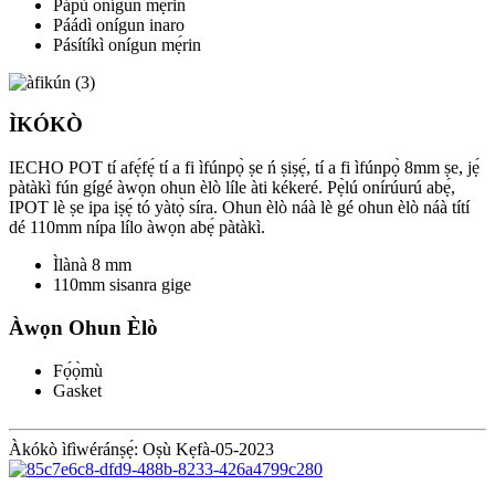
Pápù onígun mẹ́rin
Páádì onígun inaro
Pásítíkì onígun mẹ́rin
ÌKÓKÒ
IECHO POT tí afẹ́fẹ́ tí a fi ìfúnpọ̀ ṣe ń ṣiṣẹ́, tí a fi ìfúnpọ̀ 8mm ṣe, jẹ́
pàtàkì fún gígé àwọn ohun èlò líle àti kékeré. Pẹ̀lú onírúurú abẹ́,
IPOT lè ṣe ipa iṣẹ́ tó yàtọ̀ síra. Ohun èlò náà lè gé ohun èlò náà títí
dé 110mm nípa lílo àwọn abẹ́ pàtàkì.
Ìlànà 8 mm
110mm sisanra gige
Àwọn Ohun Èlò
Fọ́ọ̀mù
Gasket
Àkókò ìfìwéránṣẹ́: Oṣù Kẹfà-05-2023