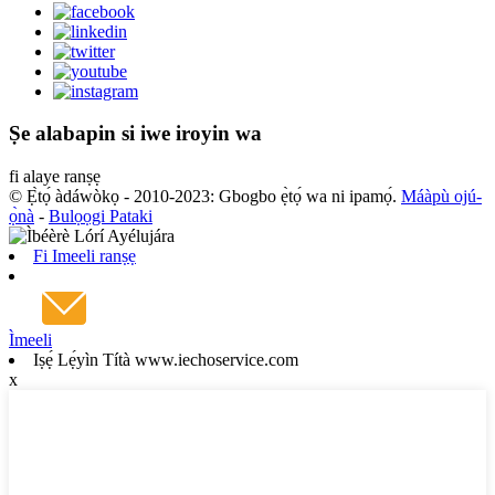
Ṣe alabapin si iwe iroyin wa
fi alaye ranṣẹ
© Ẹ̀tọ́ àdáwòkọ - 2010-2023: Gbogbo ẹ̀tọ́ wa ni ipamọ́.
Máàpù ojú-
ọ̀nà
-
Bulọọgi Pataki
Fi Imeeli ranṣẹ
Ìmeeli
Iṣẹ́ Lẹ́yìn Títà www.iechoservice.com
x