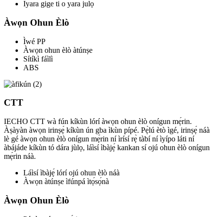
Iyara gige ti o yara julọ
Àwọn Ohun Èlò
Ìwé PP
Àwọn ohun èlò àtúnṣe
Sítíkì fáìlì
ABS
CTT
IECHO CTT wà fún kíkùn lórí àwọn ohun èlò onígun mẹ́rin.
Àṣàyàn àwọn irinṣẹ́ kíkùn ún gba ìkùn pípé. Pẹ̀lú ètò ìgé, irinṣẹ́ náà
lè gé àwọn ohun èlò onígun mẹ́rin ní ìrísí rẹ̀ tàbí ní ìyípo láti ní
àbájáde kíkùn tó dára jùlọ, láìsí ìbàjẹ́ kankan sí ojú ohun èlò onígun
mẹ́rin náà.
Láìsí ìbàjẹ́ lórí ojú ohun èlò náà
Àwọn àtúnṣe ìfúnpá ìtọ́sọ́nà
Àwọn Ohun Èlò