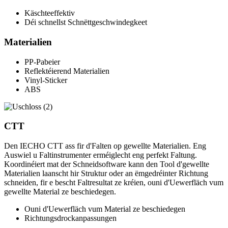
Käschteeffektiv
Déi schnellst Schnëttgeschwindegkeet
Materialien
PP-Pabeier
Reflektéierend Materialien
Vinyl-Sticker
ABS
CTT
Den IECHO CTT ass fir d'Falten op gewellte Materialien. Eng
Auswiel u Faltinstrumenter erméiglecht eng perfekt Faltung.
Koordinéiert mat der Schneidsoftware kann den Tool d'gewellte
Materialien laanscht hir Struktur oder an ëmgedréinter Richtung
schneiden, fir e bescht Faltresultat ze kréien, ouni d'Uewerfläch vum
gewellte Material ze beschiedegen.
Ouni d'Uewerfläch vum Material ze beschiedegen
Richtungsdrockanpassungen