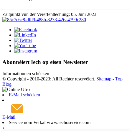
Zäitpunkt vun der Verëffentlechung: 05. Juni 2023
Abonnéiert Iech op eisen Newsletter
Informatiounen schécken
© Copyright - 2010-2023: All Rechter reservéiert.
Sitemap
-
Top
Blog
E-Mail schécken
E-Mail
Service nom Verkaf www.iechoservice.com
x