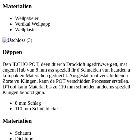
Materialien
Wellpabeier
Vertikal Wellpapp
Wellplastik
Dëppen
Den IECHO POT, deen duerch Drockloft ugedriwwe gëtt, mat
engem Hub vun 8 mm ass speziell fir d'Schneiden vun haarden a
kompakten Materialien geduecht. Ausgestatt mat verschiddenen
Zorte vu Klingen, kann de POT verschidden Prozesser erstellen.
D'Tool kann Material bis zu 110 mm schneiden andeems speziell
Klingen benotzt ginn.
8 mm Schlag
110 mm Schnëttdicke
Materialien
Schaum
Dichtung