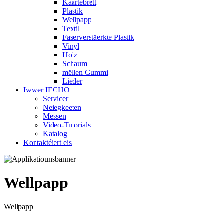
Kaartebrett
Plastik
Wellpapp
Textil
Faserverstäerkte Plastik
Vinyl
Holz
Schaum
mëllen Gummi
Lieder
Iwwer IECHO
Servicer
Neiegkeeten
Messen
Video-Tutorials
Katalog
Kontaktéiert eis
Wellpapp
Wellpapp