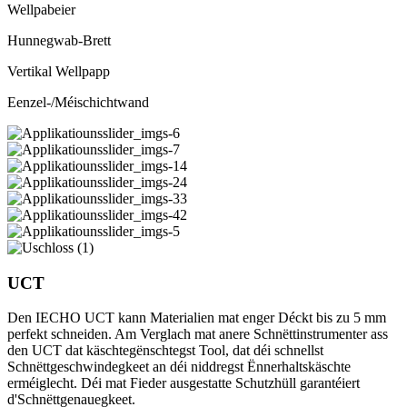
Wellpabeier
Hunnegwab-Brett
Vertikal Wellpapp
Eenzel-/Méischichtwand
UCT
Den IECHO UCT kann Materialien mat enger Déckt bis zu 5 mm
perfekt schneiden. Am Verglach mat anere Schnëttinstrumenter ass
den UCT dat käschtegënschtegst Tool, dat déi schnellst
Schnëttgeschwindegkeet an déi niddregst Ënnerhaltskäschte
erméiglecht. Déi mat Fieder ausgestatte Schutzhüll garantéiert
d'Schnëttgenauegkeet.