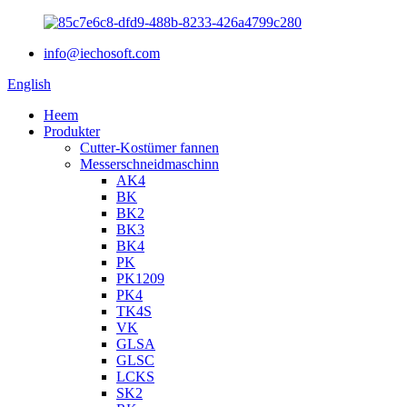
info@iechosoft.com
English
Heem
Produkter
Cutter-Kostümer fannen
Messerschneidmaschinn
AK4
BK
BK2
BK3
BK4
PK
PK1209
PK4
TK4S
VK
GLSA
GLSC
LCKS
SK2