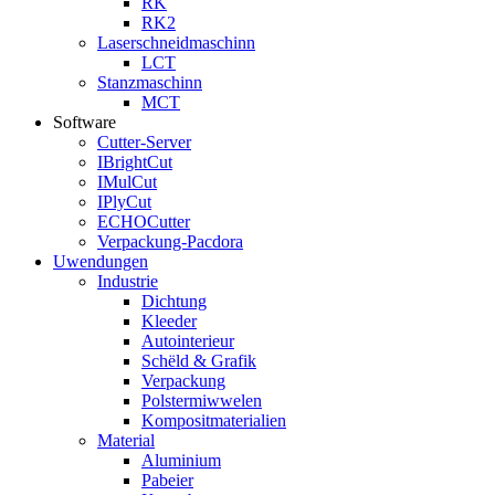
RK
RK2
Laserschneidmaschinn
LCT
Stanzmaschinn
MCT
Software
Cutter-Server
IBrightCut
IMulCut
IPlyCut
ECHOCutter
Verpackung-Pacdora
Uwendungen
Industrie
Dichtung
Kleeder
Autointerieur
Schëld & Grafik
Verpackung
Polstermiwwelen
Kompositmaterialien
Material
Aluminium
Pabeier