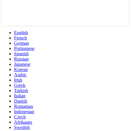
English
French
German
Portuguese
Spanish
Russian
Japanese
Korean
Arabic
Irish
Greek
Turkish
Italian
Danish
Romanian
Indonesian
Czech
Afrikaans
Swedish