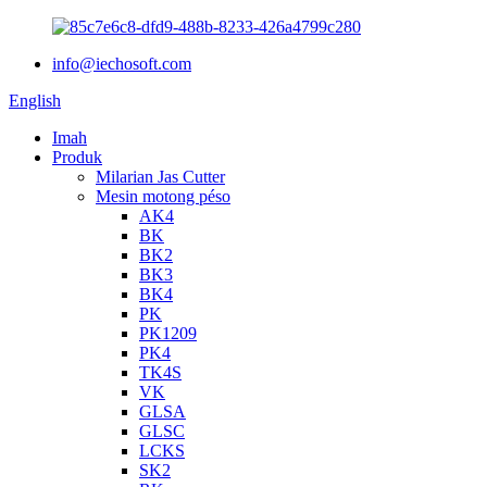
info@iechosoft.com
English
Imah
Produk
Milarian Jas Cutter
Mesin motong péso
AK4
BK
BK2
BK3
BK4
PK
PK1209
PK4
TK4S
VK
GLSA
GLSC
LCKS
SK2