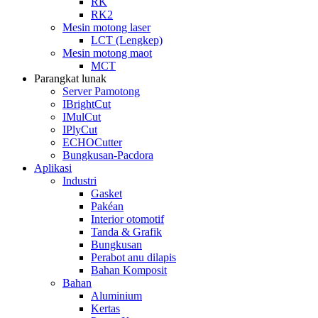
RK
RK2
Mesin motong laser
LCT (Lengkep)
Mesin motong maot
MCT
Parangkat lunak
Server Pamotong
IBrightCut
IMulCut
IPlyCut
ECHOCutter
Bungkusan-Pacdora
Aplikasi
Industri
Gasket
Pakéan
Interior otomotif
Tanda & Grafik
Bungkusan
Perabot anu dilapis
Bahan Komposit
Bahan
Aluminium
Kertas