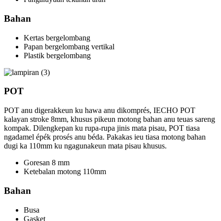
Bahan
Kertas bergelombang
Papan bergelombang vertikal
Plastik bergelombang
POT
POT anu digerakkeun ku hawa anu dikomprés, IECHO POT
kalayan stroke 8mm, khusus pikeun motong bahan anu teuas sareng
kompak. Dilengkepan ku rupa-rupa jinis mata pisau, POT tiasa
ngadamel épék prosés anu béda. Pakakas ieu tiasa motong bahan
dugi ka 110mm ku ngagunakeun mata pisau khusus.
Goresan 8 mm
Ketebalan motong 110mm
Bahan
Busa
Gasket