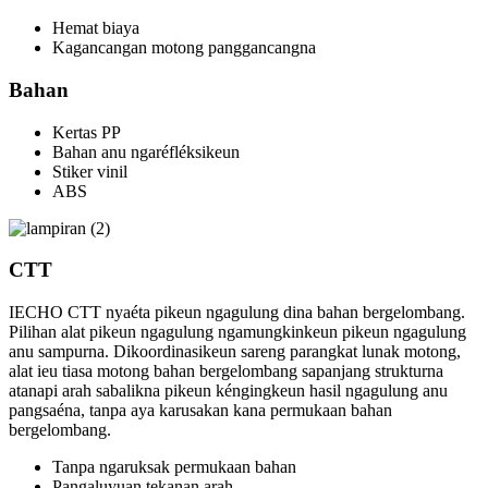
Hemat biaya
Kagancangan motong panggancangna
Bahan
Kertas PP
Bahan anu ngaréfléksikeun
Stiker vinil
ABS
CTT
IECHO CTT nyaéta pikeun ngagulung dina bahan bergelombang.
Pilihan alat pikeun ngagulung ngamungkinkeun pikeun ngagulung
anu sampurna. Dikoordinasikeun sareng parangkat lunak motong,
alat ieu tiasa motong bahan bergelombang sapanjang strukturna
atanapi arah sabalikna pikeun kéngingkeun hasil ngagulung anu
pangsaéna, tanpa aya karusakan kana permukaan bahan
bergelombang.
Tanpa ngaruksak permukaan bahan
Pangaluyuan tekanan arah