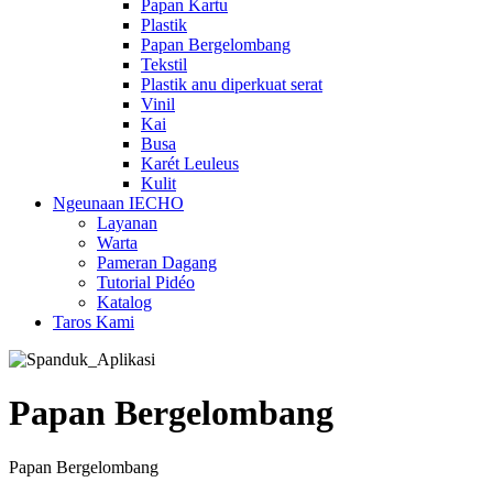
Papan Kartu
Plastik
Papan Bergelombang
Tekstil
Plastik anu diperkuat serat
Vinil
Kai
Busa
Karét Leuleus
Kulit
Ngeunaan IECHO
Layanan
Warta
Pameran Dagang
Tutorial Pidéo
Katalog
Taros Kami
Papan Bergelombang
Papan Bergelombang