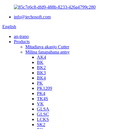
info@iechosoft.com
English
an-trano
Products
Mitadiava akanjo Cutter
Milina fanapahana antsy
AK4
BK
BK2
BK3
BK4
PK
PK1209
PK4
TK4S
VK
GLSA
GLSC
LCKS
SK2