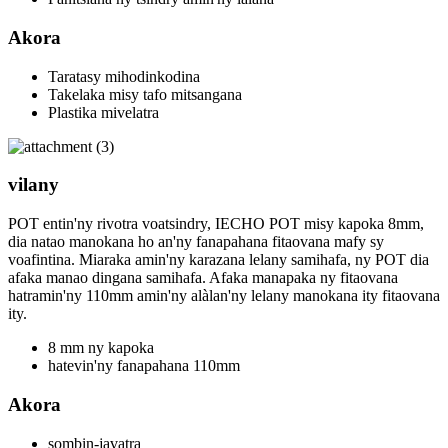
Akora
Taratasy mihodinkodina
Takelaka misy tafo mitsangana
Plastika mivelatra
vilany
POT entin'ny rivotra voatsindry, IECHO POT misy kapoka 8mm,
dia natao manokana ho an'ny fanapahana fitaovana mafy sy
voafintina. Miaraka amin'ny karazana lelany samihafa, ny POT dia
afaka manao dingana samihafa. Afaka manapaka ny fitaovana
hatramin'ny 110mm amin'ny alàlan'ny lelany manokana ity fitaovana
ity.
8 mm ny kapoka
hatevin'ny fanapahana 110mm
Akora
sombin-javatra