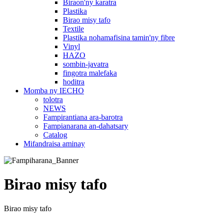
Biraon'ny karatra
Plastika
Birao misy tafo
Textile
Plastika nohamafisina tamin'ny fibre
Vinyl
HAZO
sombin-javatra
fingotra malefaka
hoditra
Momba ny IECHO
tolotra
NEWS
Fampirantiana ara-barotra
Fampianarana an-dahatsary
Catalog
Mifandraisa aminay
Birao misy tafo
Birao misy tafo