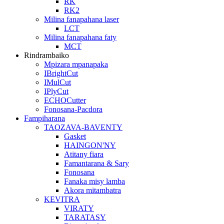
RK
RK2
Milina fanapahana laser
LCT
Milina fanapahana faty
MCT
Rindrambaiko
Mpizara mpanapaka
IBrightCut
IMulCut
IPlyCut
ECHOCutter
Fonosana-Pacdora
Fampiharana
TAOZAVA-BAVENTY
Gasket
HAINGON'NY
Atitany fiara
Famantarana & Sary
Fonosana
Fanaka misy lamba
Akora mitambatra
KEVITRA
VIRATY
TARATASY