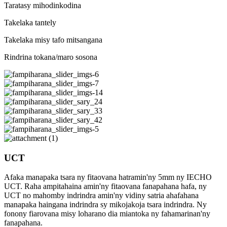
Taratasy mihodinkodina
Takelaka tantely
Takelaka misy tafo mitsangana
Rindrina tokana/maro sosona
UCT
Afaka manapaka tsara ny fitaovana hatramin'ny 5mm ny IECHO
UCT. Raha ampitahaina amin'ny fitaovana fanapahana hafa, ny
UCT no mahomby indrindra amin'ny vidiny satria ahafahana
manapaka haingana indrindra sy mikojakoja tsara indrindra. Ny
fonony fiarovana misy loharano dia miantoka ny fahamarinan'ny
fanapahana.