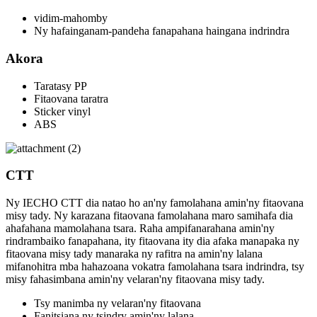
vidim-mahomby
Ny hafainganam-pandeha fanapahana haingana indrindra
Akora
Taratasy PP
Fitaovana taratra
Sticker vinyl
ABS
CTT
Ny IECHO CTT dia natao ho an'ny famolahana amin'ny fitaovana
misy tady. Ny karazana fitaovana famolahana maro samihafa dia
ahafahana mamolahana tsara. Raha ampifanarahana amin'ny
rindrambaiko fanapahana, ity fitaovana ity dia afaka manapaka ny
fitaovana misy tady manaraka ny rafitra na amin'ny lalana
mifanohitra mba hahazoana vokatra famolahana tsara indrindra, tsy
misy fahasimbana amin'ny velaran'ny fitaovana misy tady.
Tsy manimba ny velaran'ny fitaovana
Fanitsiana ny tsindry amin'ny lalana