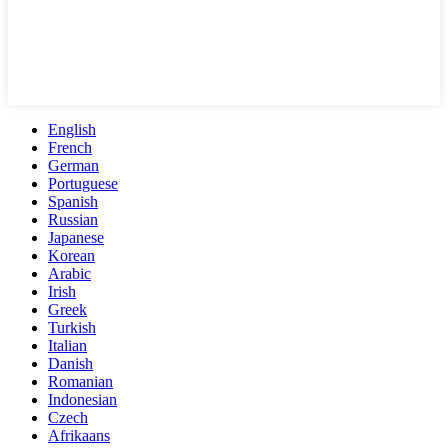
English
French
German
Portuguese
Spanish
Russian
Japanese
Korean
Arabic
Irish
Greek
Turkish
Italian
Danish
Romanian
Indonesian
Czech
Afrikaans