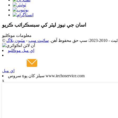
اسان جي نيوز ليٽر کي سبسڪرائب ڪريو
معلومات موڪليو
: سڀ حق محفوظ آهن.
سائيٽ ميپ
-
مٿيون بلاگ
اي ميل موڪليو
اي ميل
سيلز کان پوءِ سروس www.iechoservice.com
x