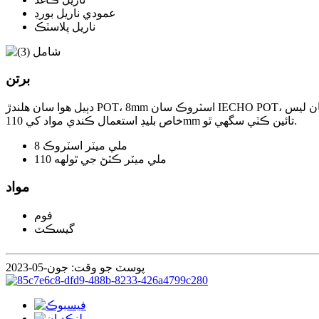
عمودي ناريل بورڊ
ناريل پلاسٽڪ
برتن
دٻيل هوا سان هلندڙ POT، 8mm اسٽروڪ سان IECHO POT، خاص طور تي سخت ۽ ڪمپيڪٽ مواد کي ڪٽڻ لاءِ آهي. مختلف قسمن جي بليڊن سان ليس، POT مختلف عمل اثر پيدا ڪري سگهي ٿو. اوزار
خاص بليڊ استعمال ڪندي مواد کي 110mm تائين ڪٽي سگهي ٿو.
8 ملي ميٽر اسٽروڪ
110 ملي ميٽر ڪٽڻ جي ٿولهه
مواد
فوم
گيسڪٽ
پوسٽ جو وقت: جون-05-2023