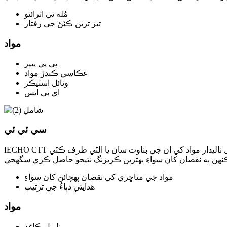
مُله تي اثرائتو
تيز ترين ڪٽڻ جي رفتار
مواد
پي پي پيپر
عڪاسي ڪندڙ مواد
ونائل اسٽيڪر
اي بي ايس
سي ٽي ٽي
IECHO CTT ناليدار مواد تي ڪريزنگ لاءِ آهي. ڪريزنگ ٽولز جو انتخاب مڪمل ڪريزنگ جي اجازت ڏئي ٿو. ڪٽنگ سافٽ ويئر سان هم آهنگ، هي ٽول ناليدار مواد کي ان جي بناوت سان يا الٽي طرف ڪٽي
مواد جي مٿاڇري کي نقصان پهچائڻ کان سواءِ
هدايتي دٻاءُ جي ترتيب
مواد
ناريل ڪاغذ