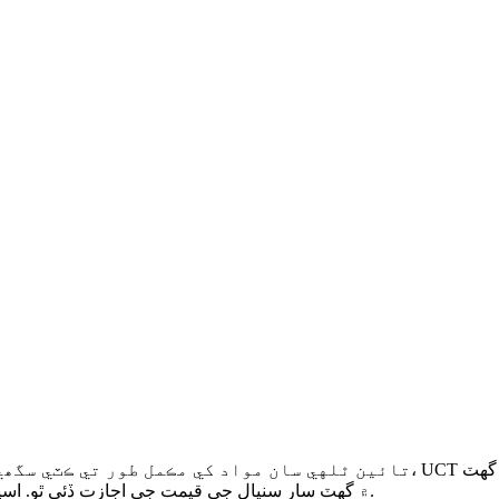
۾ گهٽ سار سنڀال جي قيمت جي اجازت ڏئي ٿو. اسپرنگ سان ليس حفاظتي آستين ڪٽڻ جي درستگي کي يقيني بڻائي ٿي.