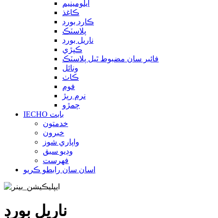
ايلومينيم
ڪاغذ
ڪارڊ بورڊ
پلاسٽڪ
ناريل بورڊ
ڪپڙي
فائبر سان مضبوط ٿيل پلاسٽڪ
ونائل
ڪاٺ
فوم
نرم رٻڙ
چمڙو
IECHO بابت
خدمتون
خبرون
واپاري شوز
وڊيو سبق
فهرست
اسان سان رابطو ڪريو
ناريل بورڊ