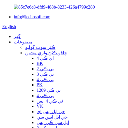
info@iechosoft.com
English
گھر
مصنوعات
ڪٽر سوٽ ڳوليو
چاقو ڪٽڻ واري مشين
اي ڪي 4
BK
بي ڪي 2
بي ڪي 3
بي ڪي 4
PK
پي ڪي 1209
پي ڪي 4
ٽي ڪي 4 ايس
VK
جي ايل ايس اي
جي ايل ايس سي
ايل سي ڪي ايس
ايس ڪي 2