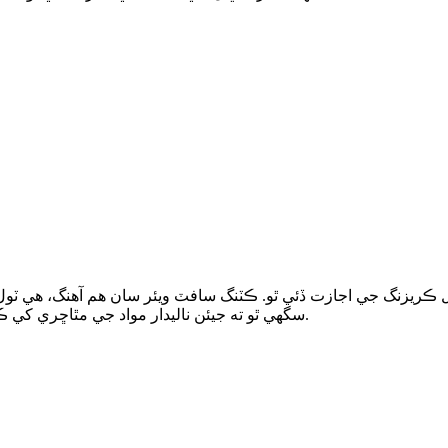
سگهي ٿو ته جيئن ناليدار مواد جي مٿاڇري کي ڪنهن به نقصان کان سواءِ بهترين ڪريزنگ نتيجو حاصل ڪري سگهجي.