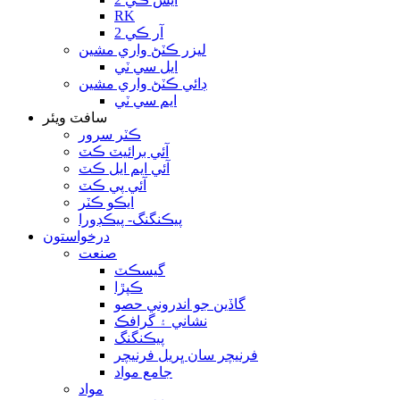
RK
آر ڪي 2
ليزر ڪٽڻ واري مشين
ايل سي ٽي
ڊائي ڪٽڻ واري مشين
ايم سي ٽي
سافٽ ويئر
ڪٽر سرور
آئي برائيٽ ڪٽ
آئي ايم ايل ڪٽ
آئي پي ڪٽ
ايڪو ڪٽر
پيڪنگنگ- پيڪڊورا
درخواستون
صنعت
گيسڪٽ
ڪپڙا
گاڏين جو اندروني حصو
نشاني ۽ گرافڪ
پيڪنگنگ
فرنيچر سان ڀريل فرنيچر
جامع مواد
مواد