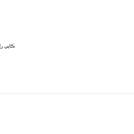
© ڪاپي رائيٽ - 2010-2023