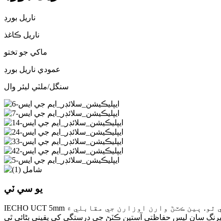
ناريل بورڊ
ناريل ڪاغذ
ماکي جو تختو
عمودي ناريل بورڊ
سنگل/ملٽي ليئر وال
يو سي ٽي
IECHO UCT 5mm تائين ٿلهي سان مواد کي مڪمل طور تي ڪٽي سگھي ٿو. ٻين ڪٽڻ وارن اوزارن جي مقابلي ۾، UCT سڀ کان وڌيڪ قيمتي اثرائتي آهي جيڪو تيز ترين ڪٽڻ جي رفتار ۽ گهٽ